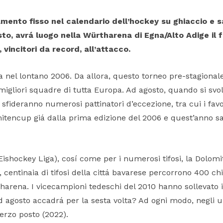
ento fisso nel calendario dell’hockey su ghiaccio e s
to, avrá luogo nella Würtharena di Egna/Alto Adige il
vincitori da record, all’attacco.
 nel lontano 2006. Da allora, questo torneo pre-stagionale
 migliori squadre di tutta Europa. Ad agosto, quando si svol
 sfideranno numerosi pattinatori d’eccezione, tra cui i fav
itencup giá dalla prima edizione del 2006 e quest’anno sa
 Eishockey Liga), cosí come per i numerosi tifosi, la Dolo
 centinaia di tifosi della cittá bavarese percorrono 400 ch
tharena. I vicecampioni tedeschi del 2010 hanno sollevato i
Ad agosto accadrá per la sesta volta? Ad ogni modo, negli u
terzo posto (2022).