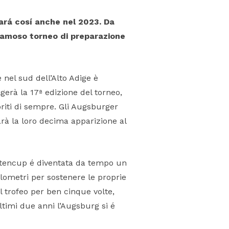
ará cosí anche nel 2023. Da
 famoso torneo di preparazione
 nel sud dell’Alto Adige è
gerà la 17ª edizione del torneo,
oriti di sempre. Gli Augsburger
rà la loro decima apparizione al
mitencup é diventata da tempo un
ilometri per sostenere le proprie
l trofeo per ben cinque volte,
ltimi due anni l’Augsburg si é