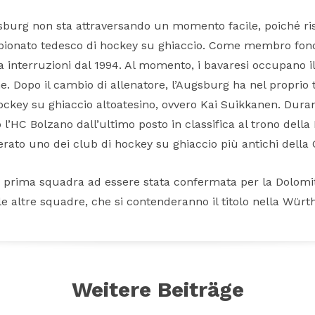
ugsburg non sta attraversando un momento facile, poiché ris
ionato tedesco di hockey su ghiaccio. Come membro fond
interruzioni dal 1994. Al momento, i bavaresi occupano il 
ne. Dopo il cambio di allenatore, l’Augsburg ha nel propr
ockey su ghiaccio altoatesino, ovvero Kai Suikkanen. Durant
l’HC Bolzano dall’ultimo posto in classifica al trono della
derato uno dei club di hockey su ghiaccio più antichi della
a prima squadra ad essere stata confermata per la Dolom
 altre squadre, che si contenderanno il titolo nella Würth
Weitere Beiträge