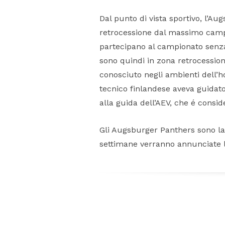
Dal punto di vista sportivo, l’A
retrocessione dal massimo camp
partecipano al campionato senza 
sono quindi in zona retrocessio
conosciuto negli ambienti dell’h
tecnico finlandese aveva guidato 
alla guida dell’AEV, che é consi
Gli Augsburger Panthers sono l
settimane verranno annunciate le