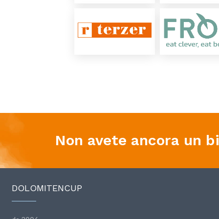
Non avete ancora un big
DOLOMITENCUP