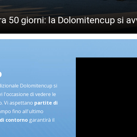
a 50 giorni: la Dolomitencup si av
O
adizionale Dolomitencup si
i l'occasione di vedere le
lo. Vi aspettano
partite di
ampo fino all'ultimo
di contorno
garantirà il