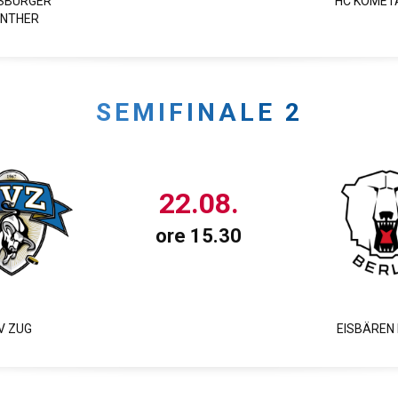
SBURGER
HC KOMET
NTHER
SEMIFINALE 2
22.08.
ore 15.30
V ZUG
EISBÄREN 