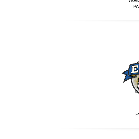
AUG
PA
E