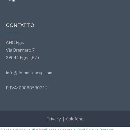
CONTATTO
AHC Egna
Via Brennero 7
39044 Egna (BZ)
info@dolomitencup.com
P. IVA: 00898580212
Privacy
|
Colofone
Avviso sui cookie di WordPress da parte di Real Cookie Banner