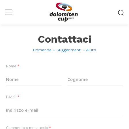
Contattaci
Domande - Suggerimenti - Aiuto
Nome
*
Nome
Cognome
E-Mail
*
Commento o messaggio
*