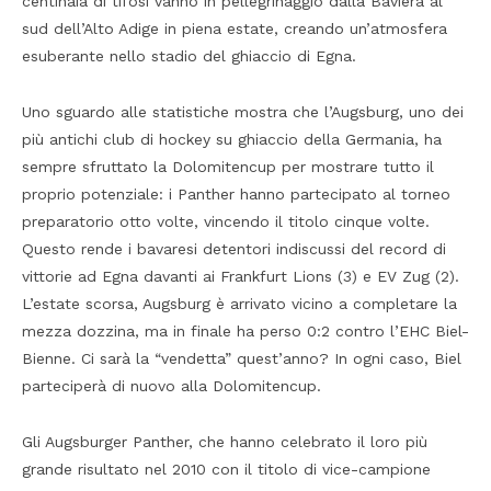
centinaia di tifosi vanno in pellegrinaggio dalla Baviera al
sud dell’Alto Adige in piena estate, creando un’atmosfera
esuberante nello stadio del ghiaccio di Egna.
Uno sguardo alle statistiche mostra che l’Augsburg, uno dei
più antichi club di hockey su ghiaccio della Germania, ha
sempre sfruttato la Dolomitencup per mostrare tutto il
proprio potenziale: i Panther hanno partecipato al torneo
preparatorio otto volte, vincendo il titolo cinque volte.
Questo rende i bavaresi detentori indiscussi del record di
vittorie ad Egna davanti ai Frankfurt Lions (3) e EV Zug (2).
L’estate scorsa, Augsburg è arrivato vicino a completare la
mezza dozzina, ma in finale ha perso 0:2 contro l’EHC Biel-
Bienne. Ci sarà la “vendetta” quest’anno? In ogni caso, Biel
parteciperà di nuovo alla Dolomitencup.
Gli Augsburger Panther, che hanno celebrato il loro più
grande risultato nel 2010 con il titolo di vice-campione