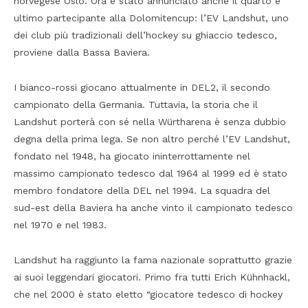
norvegese Oslo. Ora è stato annunciato anche il quarto e
ultimo partecipante alla Dolomitencup: l’EV Landshut, uno
dei club più tradizionali dell’hockey su ghiaccio tedesco,
proviene dalla Bassa Baviera.
I bianco-rossi giocano attualmente in DEL2, il secondo
campionato della Germania. Tuttavia, la storia che il
Landshut porterà con sé nella Würtharena è senza dubbio
degna della prima lega. Se non altro perché l’EV Landshut,
fondato nel 1948, ha giocato ininterrottamente nel
massimo campionato tedesco dal 1964 al 1999 ed è stato
membro fondatore della DEL nel 1994. La squadra del
sud-est della Baviera ha anche vinto il campionato tedesco
nel 1970 e nel 1983.
Landshut ha raggiunto la fama nazionale soprattutto grazie
ai suoi leggendari giocatori. Primo fra tutti Erich Kühnhackl,
che nel 2000 è stato eletto “giocatore tedesco di hockey