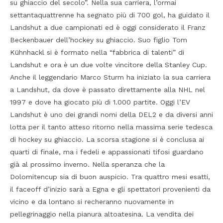
su ghiaccio del secolo”. Nella sua carriera, l’ormai
settantaquattrenne ha segnato più di 700 gol, ha guidato il
Landshut a due campionati ed è oggi considerato il Franz
Beckenbauer dell’hockey su ghiaccio. Suo figlio Tom
Kühnhackl si è formato nella “fabbrica di talenti” di
Landshut e ora è un due volte vincitore della Stanley Cup.
Anche il leggendario Marco Sturm ha iniziato la sua carriera
a Landshut, da dove è passato direttamente alla NHL nel
1997 e dove ha giocato più di 1.000 partite. Oggi l’EV
Landshut è uno dei grandi nomi della DEL2 e da diversi anni
lotta per il tanto atteso ritorno nella massima serie tedesca
di hockey su ghiaccio. La scorsa stagione si è conclusa ai
quarti di finale, ma i fedeli e appassionati tifosi guardano
già al prossimo inverno. Nella speranza che la
Dolomitencup sia di buon auspicio. Tra quattro mesi esatti,
il faceoff d’inizio sarà a Egna e gli spettatori provenienti da
vicino e da lontano si recheranno nuovamente in
pellegrinaggio nella pianura altoatesina. La vendita dei