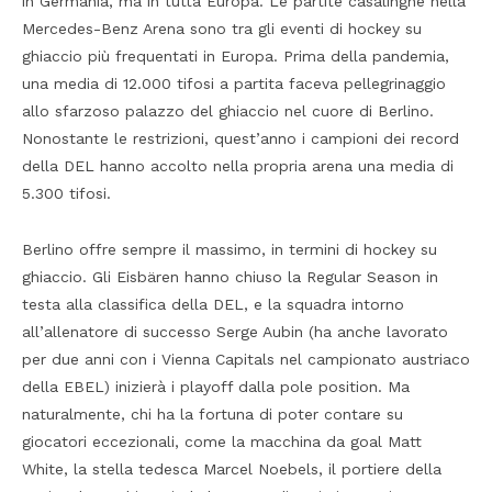
in Germania, ma in tutta Europa. Le partite casalinghe nella
Mercedes-Benz Arena sono tra gli eventi di hockey su
ghiaccio più frequentati in Europa. Prima della pandemia,
una media di 12.000 tifosi a partita faceva pellegrinaggio
allo sfarzoso palazzo del ghiaccio nel cuore di Berlino.
Nonostante le restrizioni, quest’anno i campioni dei record
della DEL hanno accolto nella propria arena una media di
5.300 tifosi.
Berlino offre sempre il massimo, in termini di hockey su
ghiaccio. Gli Eisbären hanno chiuso la Regular Season in
testa alla classifica della DEL, e la squadra intorno
all’allenatore di successo Serge Aubin (ha anche lavorato
per due anni con i Vienna Capitals nel campionato austriaco
della EBEL) inizierà i playoff dalla pole position. Ma
naturalmente, chi ha la fortuna di poter contare su
giocatori eccezionali, come la macchina da goal Matt
White, la stella tedesca Marcel Noebels, il portiere della