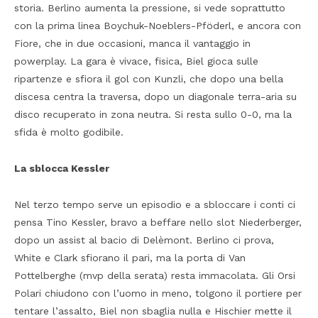
storia. Berlino aumenta la pressione, si vede soprattutto
con la prima linea Boychuk-Noeblers-Pföderl, e ancora con
Fiore, che in due occasioni, manca il vantaggio in
powerplay. La gara è vivace, fisica, Biel gioca sulle
ripartenze e sfiora il gol con Kunzli, che dopo una bella
discesa centra la traversa, dopo un diagonale terra-aria su
disco recuperato in zona neutra. Si resta sullo 0-0, ma la
sfida è molto godibile.
La sblocca Kessler
Nel terzo tempo serve un episodio e a sbloccare i conti ci
pensa Tino Kessler, bravo a beffare nello slot Niederberger,
dopo un assist al bacio di Delèmont. Berlino ci prova,
White e Clark sfiorano il pari, ma la porta di Van
Pottelberghe (mvp della serata) resta immacolata. Gli Orsi
Polari chiudono con l’uomo in meno, tolgono il portiere per
tentare l’assalto, Biel non sbaglia nulla e Hischier mette il