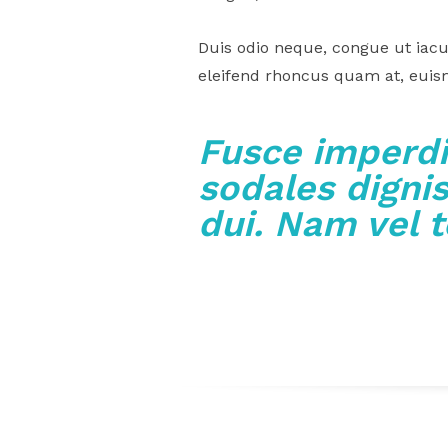
Duis odio neque, congue ut iacul
eleifend rhoncus quam at, euism
Fusce imperdi
sodales dignis
dui. Nam vel t