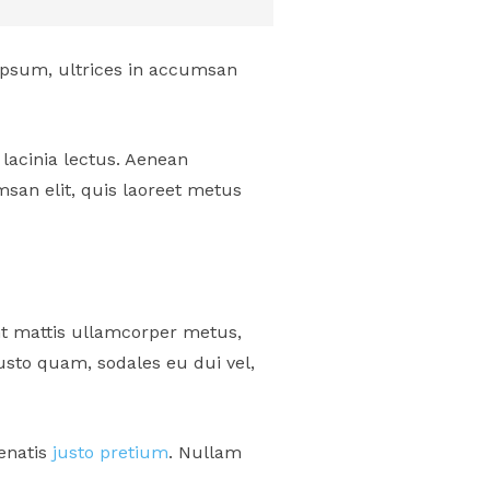
 ipsum, ultrices in accumsan
 lacinia lectus. Aenean
umsan elit, quis laoreet metus
ent mattis ullamcorper metus,
usto quam, sodales eu dui vel,
nenatis
justo pretium
. Nullam