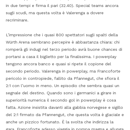
in due tempi e firma il pari (32.40). Special teams ancora
sugli scudi, ma questa volta è Valerenga a dovere
recriminare.
L’impressione che i quasi 800 spettatori sugli spalti della
Würth Arena sembrano percepire è abbastanza chiara: chi
romperà gli indugi nel terzo periodo avrà buone chances di
portarsi a casa il biglietto per la finalissima. I powerplay
tengono ancora banco e quasi si ripete il copione del
secondo periodo. Valerenga in powerplay, ma Francoforte
pericolo in contropiede, fallito da Pfannegut, che sfiora il
2:1 con l’uomo in meno. Un episodio che sembra quasi un
segnale del destino. Quando sono i germanici a girare in
superiorità numerica il secondo gol in powerplay è cosa
fatta. Azione insistita davanti alla gabbia norvegese e sigillo
del 2:1 firmato da Pfannengut, che questa volta è glaciale e
anche un pizzico fortunato. È la svolta che indirizza la
gara. Francoforte adesso viaggia in pompa magna e allunga