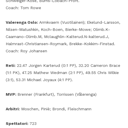
Schweiger-Kose, Burns-Lobach-Proft.
Coach: Tom Rowe
Valerenga Oslo:
Armkvaern (Vuotilainen); Ekelund-Larsson,
Nilsen-Matushkin, Koch-Boen, Bierke-Mowe; Olimb.K-
Caamano-Olimb.M, Mclaughlin-Kalterud.N-kalterud.J,
Halmrast-Christiansen-Roymark, Brekke-Kokkim-Finstad.
Coach: Roy Johansen
Reti:
22.47 Jorgen Karterud (0:1 PP), 32.20 Cameron Brace
(1:1 PK), 47.25 Mathew Wedman (2:1 PP), 49.55 Chris Wilkie
(3:1), 53.31 Michael Joyaux (4:1 PP).
MVP:
Brenner (Frankfurt), Torrissen (Vålerenga)
Arbitri:
Moschen, Piniè; Brondi, Fleischmann
Spettatori:
723