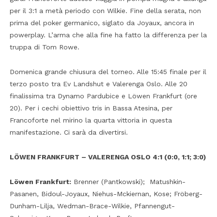
per il 3:1 a metà periodo con Wilkie. Fine della serata, non
prima del poker germanico, siglato da Joyaux, ancora in
powerplay. L’arma che alla fine ha fatto la differenza per la
truppa di Tom Rowe.
Domenica grande chiusura del torneo. Alle 15:45 finale per il
terzo posto tra Ev Landshut e Valerenga Oslo. Alle 20
finalissima tra Dynamo Pardubice e Löwen Frankfurt (ore
20). Per i cechi obiettivo tris in Bassa Atesina, per
Francoforte nel mirino la quarta vittoria in questa
manifestazione. Ci sarà da divertirsi.
LÖWEN FRANKFURT – VALERENGA OSLO 4:1 (0:0, 1:1; 3:0)
Löwen Frankfurt:
Brenner (Pantkowski); Matushkin-
Pasanen, Bidoul-Joyaux, Niehus-Mckiernan, Kose; Fröberg-
Dunham-Lilja, Wedman-Brace-Wilkie, Pfannengut-