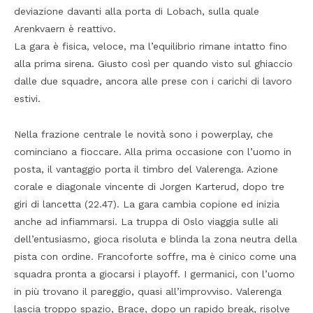
deviazione davanti alla porta di Lobach, sulla quale
Arenkvaern è reattivo.
La gara è fisica, veloce, ma l’equilibrio rimane intatto fino
alla prima sirena. Giusto così per quando visto sul ghiaccio
dalle due squadre, ancora alle prese con i carichi di lavoro
estivi.
Nella frazione centrale le novità sono i powerplay, che
cominciano a fioccare. Alla prima occasione con l’uomo in
posta, il vantaggio porta il timbro del Valerenga. Azione
corale e diagonale vincente di Jorgen Karterud, dopo tre
giri di lancetta (22.47). La gara cambia copione ed inizia
anche ad infiammarsi. La truppa di Oslo viaggia sulle ali
dell’entusiasmo, gioca risoluta e blinda la zona neutra della
pista con ordine. Francoforte soffre, ma è cinico come una
squadra pronta a giocarsi i playoff. I germanici, con l’uomo
in più trovano il pareggio, quasi all’improvviso. Valerenga
lascia troppo spazio, Brace, dopo un rapido break, risolve