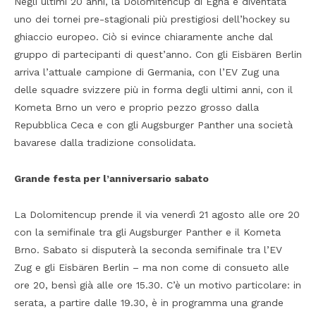
Negli ultimi 20 anni, la Dolomitencup di Egna è diventata
uno dei tornei pre-stagionali più prestigiosi dell’hockey su
ghiaccio europeo. Ciò si evince chiaramente anche dal
gruppo di partecipanti di quest’anno. Con gli Eisbären Berlin
arriva l’attuale campione di Germania, con l’EV Zug una
delle squadre svizzere più in forma degli ultimi anni, con il
Kometa Brno un vero e proprio pezzo grosso dalla
Repubblica Ceca e con gli Augsburger Panther una società
bavarese dalla tradizione consolidata.
Grande festa per l’anniversario sabato
La Dolomitencup prende il via venerdì 21 agosto alle ore 20
con la semifinale tra gli Augsburger Panther e il Kometa
Brno. Sabato si disputerà la seconda semifinale tra l’EV
Zug e gli Eisbären Berlin – ma non come di consueto alle
ore 20, bensì già alle ore 15.30. C’è un motivo particolare: in
serata, a partire dalle 19.30, è in programma una grande