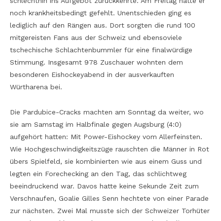
schlechthin ins Aufgebot zurückkehrte. Am Freitag hatte er
noch krankheitsbedingt gefehlt. Unentschieden ging es
lediglich auf den Rängen aus. Dort sorgten die rund 100
mitgereisten Fans aus der Schweiz und ebensoviele
tschechische Schlachtenbummler für eine finalwürdige
Stimmung. Insgesamt 978 Zuschauer wohnten dem
besonderen Eishockeyabend in der ausverkauften
Würtharena bei.
Die Pardubice-Cracks machten am Sonntag da weiter, wo
sie am Samstag im Halbfinale gegen Augsburg (4:0)
aufgehört hatten: Mit Power-Eishockey vom Allerfeinsten.
Wie Hochgeschwindigkeitszüge rauschten die Männer in Rot
übers Spielfeld, sie kombinierten wie aus einem Guss und
legten ein Forechecking an den Tag, das schlichtweg
beeindruckend war. Davos hatte keine Sekunde Zeit zum
Verschnaufen, Goalie Gilles Senn hechtete von einer Parade
zur nächsten. Zwei Mal musste sich der Schweizer Torhüter