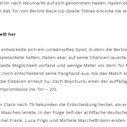
Berlin nach Neumarkt auf sich genommen haben. Italien 
 das Tor von Berlins Back-Up-Goalie Tobias Ancicka nie wir
eiß her
entwickelte sich ein umkämpftes Spiel, in dem die Berli
ielanteile hatten, Italien aber auf seine Chancen lauerte
e beste Möglichkeit vorfand und wenige Meter vor dem Tor
 noch entscheidend seine Fanghand aus. Als das Match k
die Eisbären erneut zu: Zach Boychuck, einer der auffällig
promisslos ins Tor – 2:0.
in Clark nach 79 Sekunden die Entscheidung herbei, als e
 Maschen lenkte. In der Folge ließ der achtfache deutsche
Daniel Frank, Luca Frigo und Michele Marchetti dem ersten