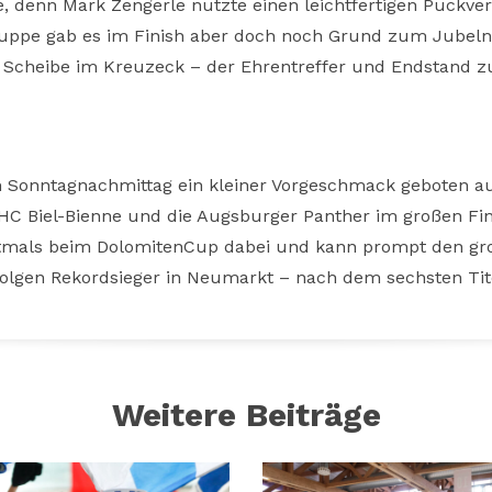
ite, denn Mark Zengerle nutzte einen leichtfertigen Puckv
Truppe gab es im Finish aber doch noch Grund zum Jubeln:
e Scheibe im Kreuzeck – der Ehrentreffer und Endstand z
 Sonntagnachmittag ein kleiner Vorgeschmack geboten a
HC Biel-Bienne und die Augsburger Panther im großen Fin
rstmals beim DolomitenCup dabei und kann prompt den gr
rfolgen Rekordsieger in Neumarkt – nach dem sechsten Tite
Weitere Beiträge