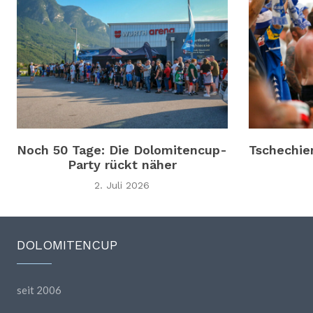
Noch 50 Tage: Die Dolomitencup-
Tschechie
Party rückt näher
2. Juli 2026
DOLOMITENCUP
seit 2006