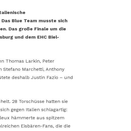
talienische
: Das Blue Team musste sich
en. Das große Finale um die
gsburg und dem EHC Biel-
ben Thomas Larkin, Peter
h Stefano Marchetti, Anthony
tete deshalb Justin Fazio – und
elt. 28 Torschüsse hatten sie
ich gegen Italien schlagartig:
eilleux hämmerte aus spitzem
lreichen Eisbären-Fans, die die