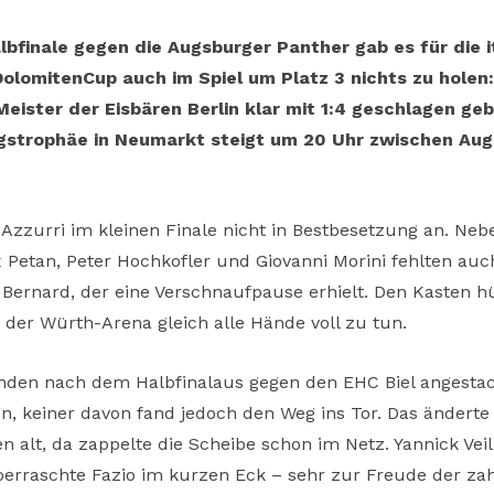
lbfinale gegen die Augsburger Panther gab es für die i
olomitenCup auch im Spiel um Platz 3 nichts zu holen
ster der Eisbären Berlin klar mit 1:4 geschlagen geb
ngstrophäe in Neumarkt steigt um 20 Uhr zwischen Au
 Azzurri im kleinen Finale nicht in Bestbesetzung an. Ne
x Petan, Peter Hochkofler und Giovanni Morini fehlten auc
ernard, der eine Verschnaufpause erhielt. Den Kasten hü
 der Würth-Arena gleich alle Hände voll zu tun.
unden nach dem Halbfinalaus gegen den EHC Biel angestach
, keiner davon fand jedoch den Weg ins Tor. Das änderte s
en alt, da zappelte die Scheibe schon im Netz. Yannick V
erraschte Fazio im kurzen Eck – sehr zur Freude der zah