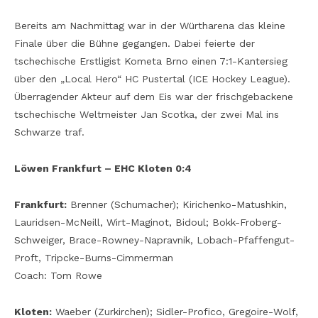
Bereits am Nachmittag war in der Würtharena das kleine
Finale über die Bühne gegangen. Dabei feierte der
tschechische Erstligist Kometa Brno einen 7:1-Kantersieg
über den „Local Hero“ HC Pustertal (ICE Hockey League).
Überragender Akteur auf dem Eis war der frischgebackene
tschechische Weltmeister Jan Scotka, der zwei Mal ins
Schwarze traf.
Löwen Frankfurt – EHC Kloten 0:4
Frankfurt:
Brenner (Schumacher); Kirichenko-Matushkin,
Lauridsen-McNeill, Wirt-Maginot, Bidoul; Bokk-Froberg-
Schweiger, Brace-Rowney-Napravnik, Lobach-Pfaffengut-
Proft, Tripcke-Burns-Cimmerman
Coach: Tom Rowe
Kloten:
Waeber (Zurkirchen); Sidler-Profico, Gregoire-Wolf,